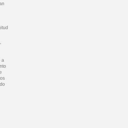
ran
itud
,
 a
nto
e
hos
ndo